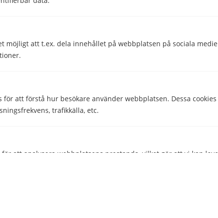
ntifierbar data.
Ja
Nej
et möjligt att t.ex. dela innehållet på webbplatsen på sociala medi
tioner.
Comparico AB
Skeppargatan 32
114 52 Stockholm
s för att förstå hur besökare använder webbplatsen. Dessa cookies
Org nr: 556851-2321
sningsfrekvens, trafikkälla, etc.
Företaget
ör att analysera webbplatsens prestanda, vilket gör att vi kan lev
Kontakta oss
esökarna.
Om MobiltBredband.se
 att ge besökare skräddarsydda annonser baserat på de sidor de b
Genvägar