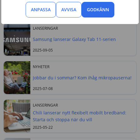
enheter, vilket ger en marknadsandel på 17,7 procent.
ANPASSA
AVVISA
GODKÄNN
Senaste nyheterna
LANSERINGAR
Samsung lanserar Galaxy Tab 11-serien
2025-09-05
NYHETER
Jobbar du i sommar? Kom ihåg mikropauserna!
2025-07-08
LANSERINGAR
Chili lanserar nytt flexibelt mobilt bredband:
Starta och stoppa när du vill
2025-05-22