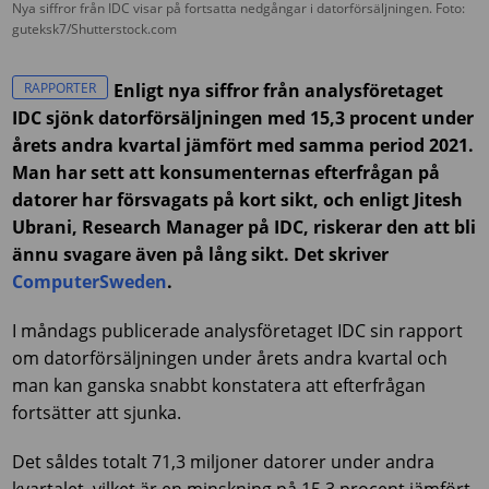
Nya siffror från IDC visar på fortsatta nedgångar i datorförsäljningen. Foto:
guteksk7/Shutterstock.com
RAPPORTER
Enligt nya siffror från analysföretaget
IDC sjönk datorförsäljningen med 15,3 procent under
årets andra kvartal jämfört med samma period 2021.
Man har sett att konsumenternas efterfrågan på
datorer har försvagats på kort sikt, och enligt Jitesh
Ubrani, Research Manager på IDC, riskerar den att bli
ännu svagare även på lång sikt. Det skriver
ComputerSweden
.
I måndags publicerade analysföretaget IDC sin rapport
om datorförsäljningen under årets andra kvartal och
man kan ganska snabbt konstatera att efterfrågan
fortsätter att sjunka.
Det såldes totalt 71,3 miljoner datorer under andra