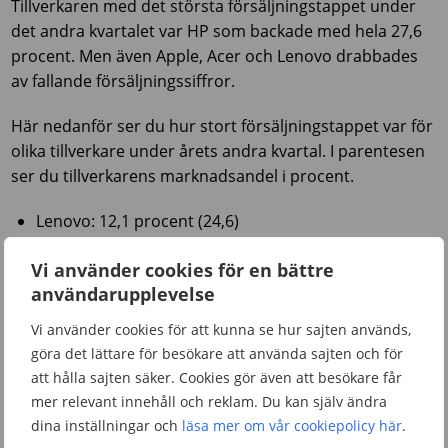
Tillverkaren med det största försäljningstappet under
det andra kvartalet var HP som backade med hela 27,6
procent. Men även Apple, Acer och Lenovo drabbades
av fallande försäljningssiffror.
Här nedanför ser du hur stort försäljningstappet var för
olika tillverkare under årets andra kvartal. I parentesen
ser du tillverkarens marknadsandel i procent.
Lenovo: 12,1 procent (24,6)
HP: 27,6 procent (18,9)
Vi använder cookies för en bättre
Dell: 5,3 procent (18,5)
användarupplevelse
Acer: 19,2 procent (6,9)
Apple: 22,5 procent (6,7)
Vi använder cookies för att kunna se hur sajten används,
Asus: 4,6 procent (6,6)
göra det lättare för besökare att använda sajten och för
att hålla sajten säker. Cookies gör även att besökare får
Det finns ju även andra datortillverkare än de som är
mer relevant innehåll och reklam. Du kan själv ändra
listade här ovanför. Enligt IDC:s rapport sålde
dina inställningar och
läsa mer om vår cookiepolicy här
.
tillverkarna i gruppen ”övriga” totalt 12,6 miljoner